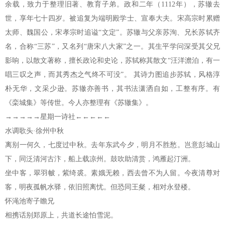
余载，致力于整理旧著、教育子弟。政和二年（1112年），苏辙去
世，享年七十四岁。被追复为端明殿学士、宣奉大夫。宋高宗时累赠
太师、魏国公，宋孝宗时追谥“文定”。苏辙与父亲苏洵、兄长苏轼齐
名，合称“三苏”，又名列“唐宋八大家”之一。其生平学问深受其父兄
影响，以散文著称，擅长政论和史论，苏轼称其散文“汪洋澹泊，有一
唱三叹之声，而其秀杰之气终不可没”。 其诗力图追步苏轼，风格淳
朴无华，文采少逊。苏辙亦善书，其书法潇洒自如，工整有序。有
《栾城集》等传世。今人亦整理有《苏辙集》。
→→→→→星期一诗社←←←←←
水调歌头·徐州中秋
离别一何久，七度过中秋。去年东武今夕，明月不胜愁。岂意彭城山
下，同泛清河古汴，船上载凉州。鼓吹助清赏，鸿雁起汀洲。
坐中客，翠羽帔，紫绮裘。素娥无赖，西去曾不为人留。今夜清尊对
客，明夜孤帆水驿，依旧照离忧。但恐同王粲，相对永登楼。
怀渑池寄子瞻兄
相携话别郑原上，共道长途怕雪泥。