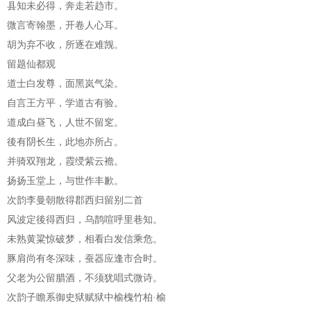
县知未必得，奔走若趋市。
微言寄翰墨，开卷人心耳。
胡为弃不收，所逐在难觊。
留题仙都观
道士白发尊，面黑岚气染。
自言王方平，学道古有验。
道成白昼飞，人世不留窆。
後有阴长生，此地亦所占。
并骑双翔龙，霞绶紫云襜。
扬扬玉堂上，与世作丰歉。
次韵李曼朝散得郡西归留别二首
风波定後得西归，乌鹊喧呼里巷知。
未熟黄粱惊破梦，相看白发信乘危。
豚肩尚有冬深味，蚕器应逢市合时。
父老为公留腊酒，不须犹唱式微诗。
次韵子瞻系御史狱赋狱中榆槐竹柏·榆