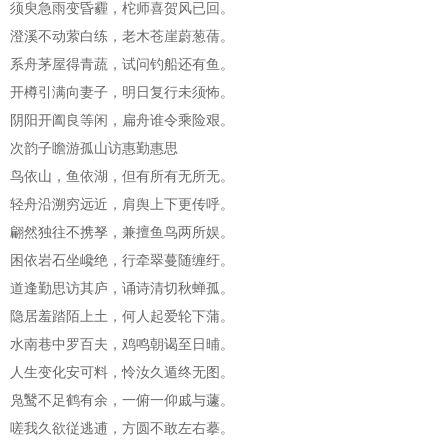
须臾急雨变昏霾，柁师喜贺风已回。
澄溪不动萦白练，老木苍崖蔚葱蒨。
系舟茅屋得青蔬，试问钓船还有鱼。
开樽引满向妻子，明日复行未须怖。
阴阳开阖良等闲，扁舟谁令乘险艰。
次韵子瞻游孤山访惠勤惠思
鸟依山，鱼依湖，但有所有无所无。
轻舟沿溯穷远近，肩舆上下更传呼。
翩然独往不携孥，兼擅鱼鸟两所娱。
困依岩石坐巉绝，行牵翠蔓随缠纡。
道逢勤思访其庐，诵诗清切秋蝉孤。
隐居羞踏陌上土，何人起爱轮下蒲。
水南巷中罗百夫，鸡鸣朝谒至日晡。
人生变化安可料，怜汝久遁终无图。
凫鹥不足鹤有余，一俯一仰戚与蘧。
嗟我久欲従逃逋，方圆不敢左右摹。