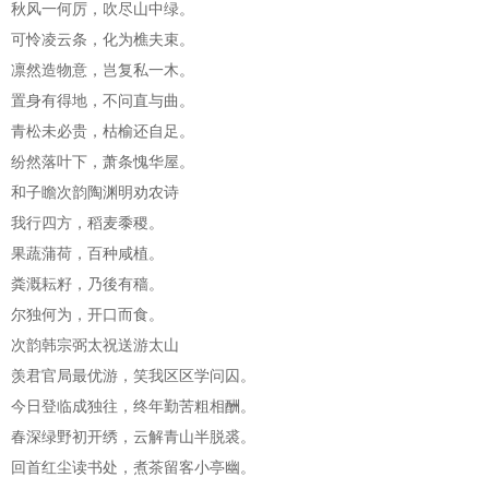
秋风一何厉，吹尽山中绿。
可怜凌云条，化为樵夫束。
凛然造物意，岂复私一木。
置身有得地，不问直与曲。
青松未必贵，枯榆还自足。
纷然落叶下，萧条愧华屋。
和子瞻次韵陶渊明劝农诗
我行四方，稻麦黍稷。
果蔬蒲荷，百种咸植。
粪溉耘籽，乃後有穑。
尔独何为，开口而食。
次韵韩宗弼太祝送游太山
羡君官局最优游，笑我区区学问囚。
今日登临成独往，终年勤苦粗相酬。
春深绿野初开绣，云解青山半脱裘。
回首红尘读书处，煮茶留客小亭幽。