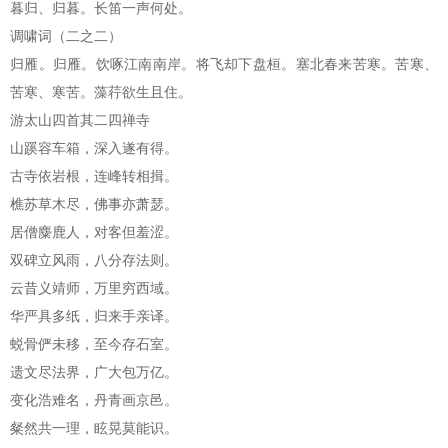
暮归、归暮。长笛一声何处。
调啸词（二之二）
归雁。归雁。饮啄江南南岸。将飞却下盘桓。塞北春来苦寒。苦寒、
苦寒、寒苦。藻荇欲生且住。
游太山四首其二四禅寺
山蹊容车箱，深入遂有得。
古寺依岩根，连峰转相揖。
樵苏草木尽，佛事亦萧瑟。
居僧麋鹿人，对客但羞涩。
双碑立风雨，八分存法则。
云昔义靖师，万里穷西域。
华严具多纸，归来手亲译。
蜕骨俨未移，至今存石室。
遗文尽法界，广大包万亿。
变化浩难名，丹青画京邑。
粲然共一理，眩晃莫能识。