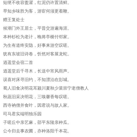
短绠不收容盥濯，红泥仍许置清鲜。
早知乡味胜为客，游宦何须更着鞭。
赠王复处士
候潮门外王居士，平昔交游遍海涯。
本种杉松为老计，晚将亭榭付邻家。
为生有道终安隐，好事来游空叹嗟。
犹有东坡旧诗卷，忻然对客展龙蛇。
逍遥堂会宿二首
逍遥堂后千寻木，长送中宵风雨声。
误喜对床寻旧约，不知漂泊在彭城。
蜀人旧食决明花耳颍川夏秋少菜崇宁老僧教人
秋蔬旧采决明花，三嗅馨香每叹嗟。
西寺衲僧并食叶，因君说与故人家。
司马君实端明独乐园
子嗟丘中亲艺麻，邵平东陵亲种瓜。
公今归去事农圃，亦种洛阳千本花。