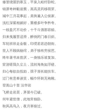
修篁绕屋韵寒玉，平泉入畦纡卧蛇。
锦屏奇种劚崖窦，嵩高灵药移萌芽。
城中三月花事起，肩舆遍入公侯家。
浅红深紫相媚好，重楼多叶争矜夸。
一枝盈尺不论价，十千斗酒那容赊。
归来曳履苔迳滑，醉倒闭门春日斜。
车轮班班走金毂，印绶若若趋朝衙。
世人不顾病杨绾，弟子独有穷侯芭。
终年著书未曾厌，一身独乐谁复加。
宦游嗟我久尘土，流转海角如浮槎。
归心每欲自投劾，孺子渐长能扶车。
过门有意奉谈笑，幅巾怀刺无袍靴。
登嵩山十首 法华岩
飞桥走岩居，茅屋今已破。
何年避世僧，此地常独卧。
秋风高鸟入，夜月寒猿过。