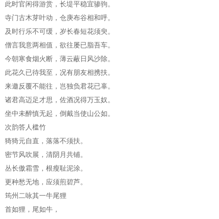
此时官闲得游赏，长堤平稳宜骖驹。
寺门古木芽叶动，仓庚布谷相和呼。
及时行乐不可缓，岁长春短花须臾。
僧言我意两相值，欲往屡已脂吾车。
今朝寒食烟火断，薄云蔽日风沙除。
此花久已待我至，况有朋友相携扶。
来邀反覆不能往，岂独负君花已辜。
诸君高迈足才思，佐酒况得万玉奴。
坐中未醉慎无起，倒戴当使山公如。
次韵答人槛竹
猗猗元自直，落落不须扶。
密节风吹展，清阴月共铺。
丛长傲霜雪，根瘦耻泥涂。
更种愁无地，应须煎碧芦。
筠州二咏其一牛尾狸
首如狸，尾如牛，