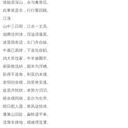
谁能居深山，永与禽兽伍。
此事谁是非，行行重回顾。
江涨
山中三日雨，江水一丈高。
崩腾没州渚，淫溢浸蓬蒿。
凌晨我有适，出门舟自操。
中廛已易肆，下道先容舠。
鸡犬萃坟冢，牛羊逾圈牢。
厨薪散流枿，囷米为浮糟。
卧席不遑卷，剥茧仍未缫。
老弱但坐视，闾里将安逃。
徙居共扰扰，来势方滔滔。
嗟余偶同病，哀尔为生劳。
晴日慰人愿，寒风送惊涛。
藩篱山旧趾，蠃蚌遗平皋。
流窜非择地，艰难理宜遭。