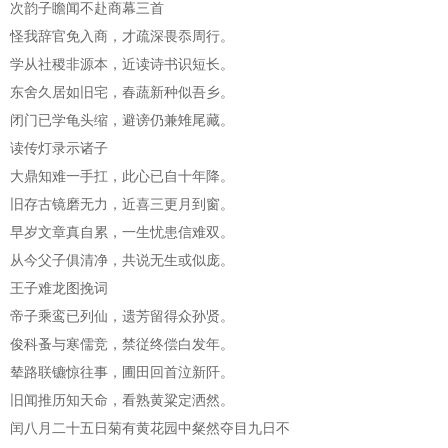
次韵子瞻闻不赴商幕三首
怪我辞官免入商，才疏深畏忝周行。
学从社稷非源本，近读诗书识短长。
东舍久居如旧宅，春蔬新种似吾乡。
闭门已学龟头缩，避谤仍兼雉尾藏。
读传灯录示诸子
大鼎知难一手扛，此心已自十年降。
旧存古镜磨无力，近喜三更月到窗。
早岁文章真自累，一生忧患信难双。
从今父子俱清净，共说无生或似庞。
王子难龙图挽词
帝子乘鸾已列仙，遗芳留得众孙贤。
俊科蚤与寒儒竞，禁従终偿白发年。
辇路联镳惊往事，圃田回首泣新阡。
旧闻推历知天命，看熟黄粱定洒然。
闰八月二十五日菊有黄花园中粲然夺目九日不