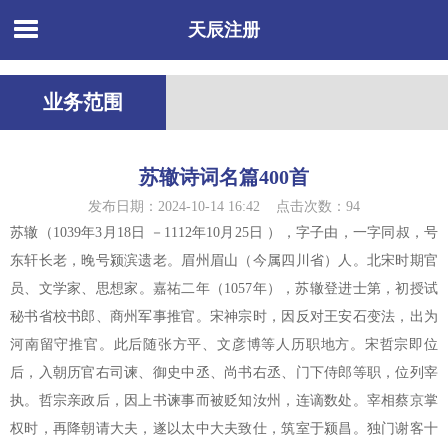
天辰注册
业务范围
苏辙诗词名篇400首
发布日期：2024-10-14 16:42 点击次数：94
苏辙（1039年3月18日 －1112年10月25日 ），字子由，一字同叔，号
东轩长老，晚号颍滨遗老。眉州眉山（今属四川省）人。北宋时期官
员、文学家、思想家。嘉祐二年（1057年），苏辙登进士第，初授试
秘书省校书郎、商州军事推官。宋神宗时，因反对王安石变法，出为
河南留守推官。此后随张方平、文彦博等人历职地方。宋哲宗即位
后，入朝历官右司谏、御史中丞、尚书右丞、门下侍郎等职，位列宰
执。哲宗亲政后，因上书谏事而被贬知汝州，连谪数处。宰相蔡京掌
权时，再降朝请大夫，遂以太中大夫致仕，筑室于颍昌。独门谢客十