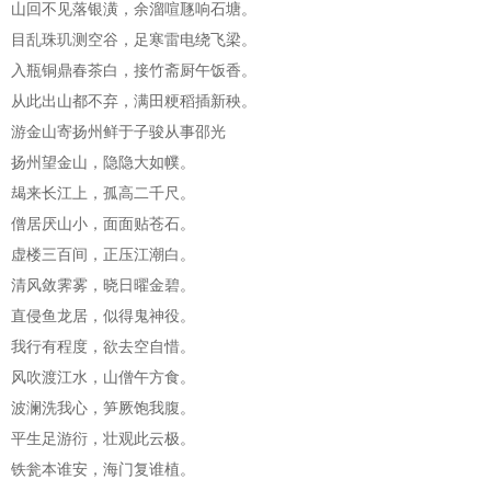
山回不见落银潢，余溜喧豗响石塘。
目乱珠玑测空谷，足寒雷电绕飞梁。
入瓶铜鼎春茶白，接竹斋厨午饭香。
从此出山都不弃，满田粳稻插新秧。
游金山寄扬州鲜于子骏从事邵光
扬州望金山，隐隐大如幞。
朅来长江上，孤高二千尺。
僧居厌山小，面面贴苍石。
虚楼三百间，正压江潮白。
清风敛霁雾，晓日曜金碧。
直侵鱼龙居，似得鬼神役。
我行有程度，欲去空自惜。
风吹渡江水，山僧午方食。
波澜洗我心，笋厥饱我腹。
平生足游衍，壮观此云极。
铁瓮本谁安，海门复谁植。