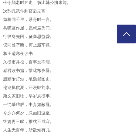
坐令颠老时奔走，窃比韩公愧未能。
次韵孔武仲到官后见寄
举楫同千里，系舟时一言。
共嗟蓬作屋，愿就席为门。
行役身先困，征商思益昏。
仅同登垄断，何止服车辕。
和王适寒夜读书
久従市井役，百事发不理。
感君读书篇，惜此寒夜晷。
殷勤附灯烛，黾勉就图史。
逡巡揖虞夏，汗漫驰刘李。
斯文家旧物，早岁夙従事。
一従慕膻腥，中弃如敝屣。
今夕亦何夕，忽如旧游至。
终篇再三叹，推枕不成寐。
人生无百年，所欲知有几。