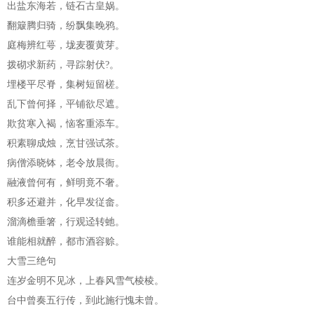
出盐东海若，链石古皇娲。
翻簸腾归骑，纷飘集晚鸦。
庭梅辨红萼，垅麦覆黄芽。
拨砌求新药，寻踪射伏?。
埋楼平尽脊，集树短留槎。
乱下曾何择，平铺欲尽遮。
欺贫寒入褐，恼客重添车。
积素聊成烛，烹甘强试茶。
病僧添晓钵，老令放晨衙。
融液曾何有，鲜明竟不奢。
积多还避并，化早发従畲。
溜滴檐垂箸，行观迳转虵。
谁能相就醉，都市酒容赊。
大雪三绝句
连岁金明不见冰，上春风雪气棱棱。
台中曾奏五行传，到此施行愧未曾。