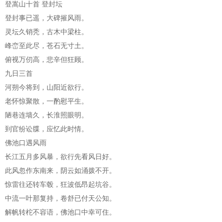
登嵩山十首 登封坛
登封事已遥，大碑摧风雨。
灵坛久销秃，古木中梁柱。
峰峦至此尽，苍石无寸土。
俯视万仞高，悲辛但狂顾。
九日三首
河朔今将到，山阳近欲行。
老怀惊聚散，一酌慰平生。
陋巷连墙久，长淮照眼明。
到官纷讼牒，应忆此时情。
佛池口遇风雨
长江五月多风暴，欲行先看风日好。
此风忽作东南来，阴云如涌拨不开。
惊雷往还转车毂，狂波低昂起坑谷。
中流一叶那复持，卷舒已付天公知。
解帆转柁不容语，佛池口中幸可住。