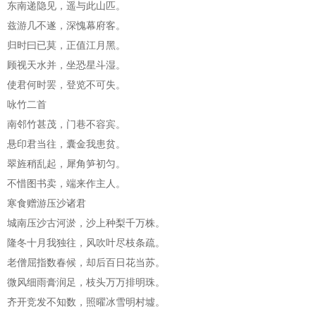
东南递隐见，遥与此山匹。
兹游几不遂，深愧幕府客。
归时曰已莫，正值江月黑。
顾视天水并，坐恐星斗湿。
使君何时罢，登览不可失。
咏竹二首
南邻竹甚茂，门巷不容宾。
悬印君当往，囊金我患贫。
翠旌稍乱起，犀角笋初匀。
不惜图书卖，端来作主人。
寒食赠游压沙诸君
城南压沙古河淤，沙上种梨千万株。
隆冬十月我独往，风吹叶尽枝条疏。
老僧屈指数春候，却后百日花当苏。
微风细雨膏润足，枝头万万排明珠。
齐开竞发不知数，照曜冰雪明村墟。