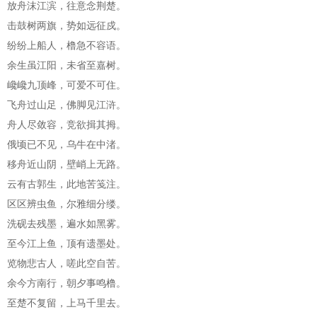
放舟沫江滨，往意念荆楚。
击鼓树两旗，势如远征戍。
纷纷上船人，橹急不容语。
余生虽江阳，未省至嘉树。
巉巉九顶峰，可爱不可住。
飞舟过山足，佛脚见江浒。
舟人尽敛容，竞欲揖其拇。
俄顷已不见，乌牛在中渚。
移舟近山阴，壁峭上无路。
云有古郭生，此地苦笺注。
区区辨虫鱼，尔雅细分缕。
洗砚去残墨，遍水如黑雾。
至今江上鱼，顶有遗墨处。
览物悲古人，嗟此空自苦。
余今方南行，朝夕事鸣橹。
至楚不复留，上马千里去。