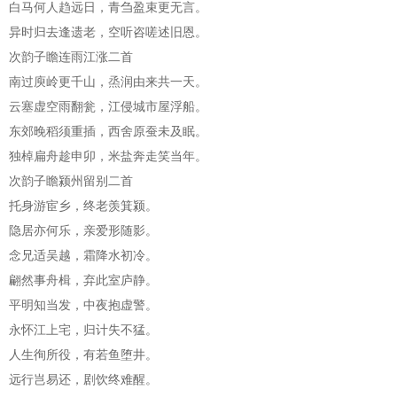
白马何人趋远日，青刍盈束更无言。
异时归去逢遗老，空听咨嗟述旧恩。
次韵子瞻连雨江涨二首
南过庾岭更千山，烝润由来共一天。
云塞虚空雨翻瓮，江侵城市屋浮船。
东郊晚稻须重插，西舍原蚕未及眠。
独棹扁舟趁申卯，米盐奔走笑当年。
次韵子瞻颍州留别二首
托身游宦乡，终老羡箕颍。
隐居亦何乐，亲爱形随影。
念兄适吴越，霜降水初冷。
翩然事舟楫，弃此室庐静。
平明知当发，中夜抱虚警。
永怀江上宅，归计失不猛。
人生徇所役，有若鱼堕井。
远行岂易还，剧饮终难醒。