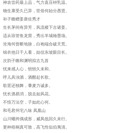
神农尝药最上品，气力直压钟乳温。
物生禀受久已异，世俗何始分愚贤。
补子瞻赠姜唐佐秀才
生长茅间有异芳，风流稷下古诸姜。
适从琼管鱼龙窟，秀出羊城翰墨场。
沧海何曾断地脉，白袍端合破天荒。
锦衣他日千人看，始信东坡眼目长。
次韵子瞻和渊明拟古九首
忧来感人心，悒悒久未和。
呼儿具浊酒，酒酣起长歌。
歌罢还独舞，黍麦力诚多。
忧长酒易消，脱去如风花。
不悟万法空，子如此心何。
和毛君州宅八咏 凤凰山
山川蟠跨偶成形，威凤低回久未行。
更种梧桐真可致，高飞性似伯夷清。