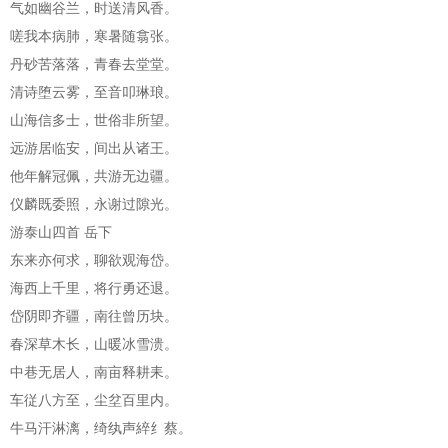
气如幽谷兰，时送清风香。
嗟我本病肺，寒暑随翕张。
丹砂苦落落，青春去堂堂。
清诗堕云雾，至音叩琳琅。
山海信多士，世俗非所望。
远游居临安，间出从诸王。
他年解冠佩，共游无边疆。
仪麟既委照，永谢过隙光。
游泰山四首 岳下
东来亦何求，聊欲观海岱。
海西上千里，将行勇还退。
岱阴即齐疆，南往曾历块。
春深草木长，山暖冰雪溃。
中巷无居人，南亩释耕耒。
车従八方至，尘坌百里内。
牛马汗淋漓，绮纨声綷纟蔡。