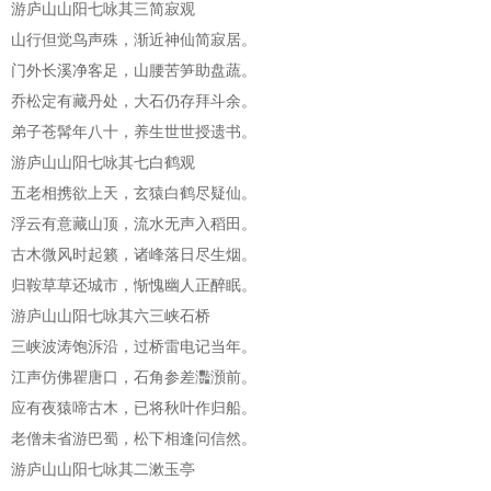
游庐山山阳七咏其三简寂观
山行但觉鸟声殊，渐近神仙简寂居。
门外长溪净客足，山腰苦笋助盘蔬。
乔松定有藏丹处，大石仍存拜斗余。
弟子苍髯年八十，养生世世授遗书。
游庐山山阳七咏其七白鹤观
五老相携欲上天，玄猿白鹤尽疑仙。
浮云有意藏山顶，流水无声入稻田。
古木微风时起籁，诸峰落日尽生烟。
归鞍草草还城市，惭愧幽人正醉眠。
游庐山山阳七咏其六三峡石桥
三峡波涛饱泝沿，过桥雷电记当年。
江声仿佛瞿唐口，石角参差灩澦前。
应有夜猿啼古木，已将秋叶作归船。
老僧未省游巴蜀，松下相逢问信然。
游庐山山阳七咏其二漱玉亭