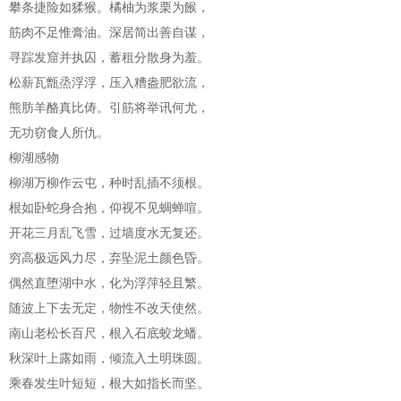
攀条捷险如猱猴。橘柚为浆栗为餱，
筋肉不足惟膏油。深居简出善自谋，
寻踪发窟并执囚，蓄租分散身为羞。
松薪瓦甑烝浮浮，压入糟盎肥欲流，
熊肪羊酪真比俦。引筋将举讯何尤，
无功窃食人所仇。
柳湖感物
柳湖万柳作云屯，种时乱插不须根。
根如卧蛇身合抱，仰视不见蜩蝉喧。
开花三月乱飞雪，过墙度水无复还。
穷高极远风力尽，弃坠泥土颜色昏。
偶然直堕湖中水，化为浮萍轻且繁。
随波上下去无定，物性不改天使然。
南山老松长百尺，根入石底蛟龙蟠。
秋深叶上露如雨，倾流入土明珠圆。
乘春发生叶短短，根大如指长而坚。