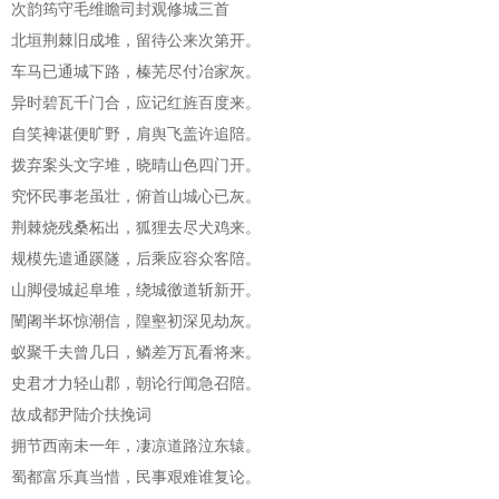
次韵筠守毛维瞻司封观修城三首
北垣荆棘旧成堆，留待公来次第开。
车马已通城下路，榛芜尽付冶家灰。
异时碧瓦千门合，应记红旌百度来。
自笑裨谌便旷野，肩舆飞盖许追陪。
拨弃案头文字堆，晓晴山色四门开。
究怀民事老虽壮，俯首山城心已灰。
荆棘烧残桑柘出，狐狸去尽犬鸡来。
规模先遣通蹊隧，后乘应容众客陪。
山脚侵城起阜堆，绕城徼道斩新开。
闉阇半坏惊潮信，隍壑初深见劫灰。
蚁聚千夫曾几日，鳞差万瓦看将来。
史君才力轻山郡，朝论行闻急召陪。
故成都尹陆介扶挽词
拥节西南未一年，凄凉道路泣东辕。
蜀都富乐真当惜，民事艰难谁复论。