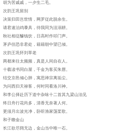
胡为苦戚戚，一夕生二毛。
次韵王巩留别
决策归田岂世情，网罗従此脱余生。
请君速治鸡黍具，待我同为沮溺耕。
秋社相従醵钱饮，日高时作叩门声。
茅庐但恐非君处，籍籍朝中望已倾。
次韵王巩怀刘莘老
两都来往太频频，真是人间自在人。
十载读书同白屋，千金为客买朱唇。
结交京邑倾心肺，寓思禅宗离垢尘。
为问西归天禄客，何时同看洛川神。
和李公择赴历下道中杂咏十二首其九梁山洎见
终日舟行花尚多，清香无奈著人何。
更须月出波光净，卧听渔家荡桨歌。
和子瞻金山
长江欲尽阔无边，金山当中唯一石。