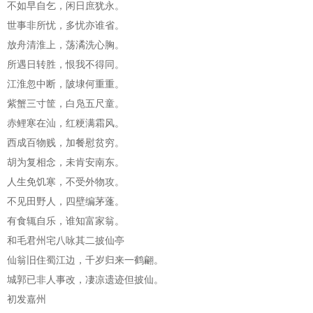
不如早自乞，闲日庶犹永。
世事非所忧，多忧亦谁省。
放舟清淮上，荡潏洗心胸。
所遇日转胜，恨我不得同。
江淮忽中断，陂埭何重重。
紫蟹三寸筐，白凫五尺童。
赤鲤寒在汕，红粳满霜风。
西成百物贱，加餐慰贫穷。
胡为复相念，未肯安南东。
人生免饥寒，不受外物攻。
不见田野人，四壁编茅蓬。
有食辄自乐，谁知富家翁。
和毛君州宅八咏其二披仙亭
仙翁旧住蜀江边，千岁归来一鹤翩。
城郭已非人事改，凄凉遗迹但披仙。
初发嘉州