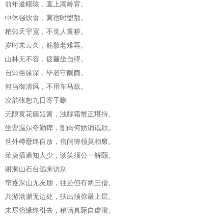
前年道轘辕，直上嵩岭背。
中休强饮食，莫宿时盥颒。
稍知天宇宽，不觉人寰秽。
岁时未云久，筋骸老难再。
山林无不容，疲薾坐自碍。
自知俗缘深，毕老守阛阓。
何当御清风，不用车马载。
次韵张恕九日寄子瞻
无限黄花簇短篱，浊醪霜蟹正堪持。
坐曹温尔夸勤瘁，割肉何妨诮诋欺。
世外樽罍终自放，俗间簿领莫相縻。
茱萸插遍知人少，谈笑须公一解颐。
谢洞山石台远来访别
窜逐深山无友朋，往还但有两三僧。
共游渤澥无边处，扶出须弥最上层。
未尽俗缘终引去，稍谙真际自虚澄。