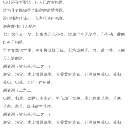
归骑还寻大梁陌，行人已度古崤西。
曾为县吏民知否？旧宿僧房壁共题。
遥想独游佳味少，无方骓马但鸣嘶。
渔家傲·和门人祝寿
七十馀年真一梦。朝来寿斝儿孙奉。忧患已空无复痛。心不动。此间
自有千钧重。
早岁文章供世用。中年禅味疑天纵。石塔成时无一缝。谁与共。人间
天上随他送。
调啸词（效韦苏州·二之一）
渔父。渔父。水上微风细雨。青蓑黄箬裳衣。红酒白鱼暮归。暮归、
暮归、归暮。长笛一声何处。
调啸词（二之二）
归雁。归雁。饮啄江南南岸。将飞却下盘桓。塞北春来苦寒。苦寒、
苦寒、寒苦。藻荇欲生且住。
调啸词（效韦苏州·二之一）
渔父。渔父。水上微风细雨。青蓑黄箬裳衣。红酒白鱼暮归。暮归、