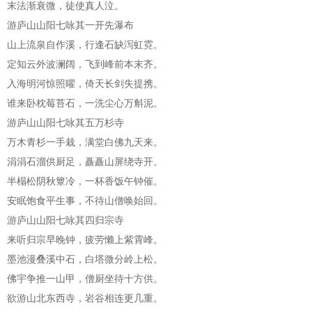
末法渐衰微，徒使真人泣。
游庐山山阳七咏其一开先瀑布
山上流泉自作溪，行逢石缺泻虹霓。
定知云外波澜阔，飞到峰前本末齐。
入海明河惊照曜，倚天长剑失提携。
谁来卧枕莓苔石，一洗尘心万斛泥。
游庐山山阳七咏其五万杉寺
万木青杉一手栽，满堂白佛九天来。
涓涓石溜供厨足，矗矗山屏绕寺开。
半榻松阴秋簟冷，一杯香饭午钟催。
安眠饱食平生事，不待山僧唤始回。
游庐山山阳七咏其四归宗寺
来听归宗早晚钟，疲劳懒上紫霄峰。
墨池漫叠溪中石，白塔微分岭上松。
佛宇争推一山甲，僧厨坐待十方供。
欲游山北东西寺，岩谷相连更几重。