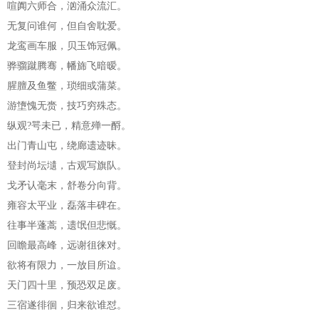
喧阗六师合，汹涌众流汇。
无复问谁何，但自舍耽爱。
龙鸾画车服，贝玉饰冠佩。
骅骝蹴腾骞，幡旆飞暗暧。
腥膻及鱼鳖，琐细或蒲菜。
游墯愧无赍，技巧穷殊态。
纵观?咢未已，精意殚一酹。
出门青山屯，绕廊遗迹昧。
登封尚坛壝，古观写旗队。
戈矛认毫末，舒卷分向背。
雍容太平业，磊落丰碑在。
往事半蓬蒿，遗氓但悲慨。
回瞻最高峰，远谢徂徕对。
欲将有限力，一放目所迨。
天门四十里，预恐双足废。
三宿遂徘徊，归来欲谁怼。