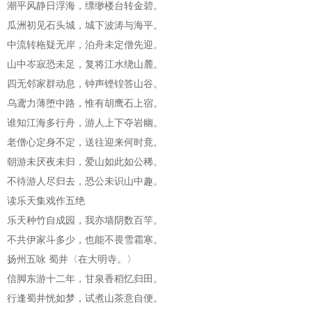
潮平风静日浮海，缥缈楼台转金碧。
瓜洲初见石头城，城下波涛与海平。
中流转柂疑无岸，泊舟未定僧先迎。
山中岑寂恐未足，复将江水绕山麓。
四无邻家群动息，钟声铿锽答山谷。
乌鸢力薄堕中路，惟有胡鹰石上宿。
谁知江海多行舟，游人上下夺岩幽。
老僧心定身不定，送往迎来何时竟。
朝游未厌夜未归，爱山如此如公稀。
不待游人尽归去，恐公未识山中趣。
读乐天集戏作五绝
乐天种竹自成园，我亦墙阴数百竿。
不共伊家斗多少，也能不畏雪霜寒。
扬州五咏 蜀井〈在大明寺。〉
信脚东游十二年，甘泉香稻忆归田。
行逢蜀井恍如梦，试煮山茶意自便。