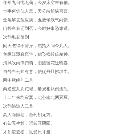
年年九日忧无菊，今岁床空未有糟。
世事何尝似人意，天公端解恼吾曹。
金龟解去瓶应满，玉液倾残气尚豪。
门外白衣还到否，今时好事恐难遭。
次韵毛君留别
问天乞得不訾身，屈指人间今几人。
鱼纵江潭真窟宅，鹤飞松岭倍精神。
清风吹雨停归骑，旧圃留花送晚春。
自号白云知有意，便従丹灶拂埃尘。
两中秋绝句二首
两逢重九尉佗城，蜑叟相从倒酒瓶。
十二年来均寂寞，此心南北两冥冥。
次韵姚道人二首
高人隐陋巷，至药初无方。
心知无生妙，运转开阴阳。
才如淩云松，岂受尺寸量。