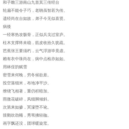
和子瞻三游南山九首其三传经台
轮扁不能令子巧，老聃虽智若为传。
遗经尚在台如故，弟子今无似喜贤。
病後
一经寒热攻骸骨，正似兵戈过室庐。
柱木支撑终未稳，筋皮收拾久犹疏。
芭蕉张王要须朽，云气浮游毕竟虚。
赖有衣中珠尚在，病中点检亦如如。
用林侄韵赋雪
密雪来何晚，穷冬候欲差。
投空落细米，布地净平沙。
缭绕飞相著，重仍积暗加。
雨微花破碎，风细脚倾斜。
次第来如掺，冥濛堕不讹。
燅鹅吹劲鞴，秀苇拂轻耞。
画字飘还没，团球暖旋窊。